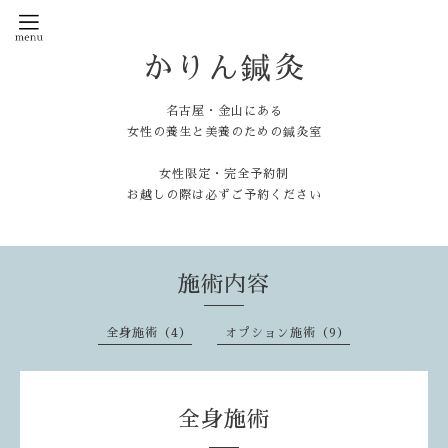
かりん鍼灸
名古屋・金山にある
女性の養生と美養のための鍼灸室
女性限定・完全予約制
お越しの際は必ずご予約ください
施術内容
全身施術（4）
オプション施術（9）
全身施術